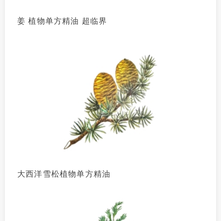
姜 植物单方精油 超临界
大西洋雪松植物单方精油