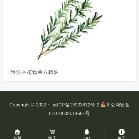
迷迭香植物单方精油
Copyright © 2022・
蜀ICP备19003812号-2
川公网安备
51010502014561号
首页
商店
QQ
关于