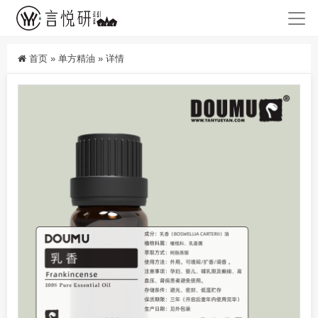
首页
»
单方精油
»
详情