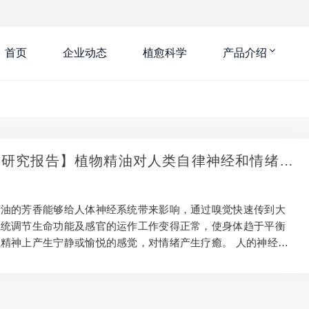
首页
企业动态
植愈科学
产品介绍
·研究报告】植物精油对人类自律神经和情绪的
及效果
精油的芳香能够给人体神经系统带来影响，通过嗅觉快速传到大
系统调节生命功能及感官的运作工作变得正常，使身体趋于平衡
精神上产生宁静或愉悦的感觉，对情绪产生疗癒。 人的神经系
两种：一种是中枢神经，它由脑、脊髓组成，是控制著我们的行
记忆的；第二个组成是周围神经，周围神经系统它是由自律神经
成的。 我们都知道躯体神经跟运动神经和感觉神经有关。而自
以不受大脑意识的支配，自主地调整我们的呼吸和心跳等人体功