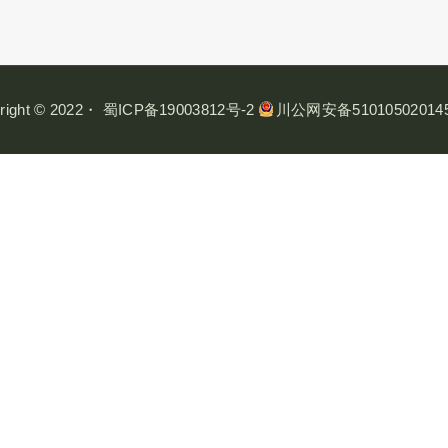
我们基本的生命活动，比如说我们的心跳、呼吸、睡眠，或者血
温、消化系统、内分泌系统、免疫系统，还有我们的新陈代谢。
right © 2022・
蜀ICP备19003812号-2
川公网安备51010502014