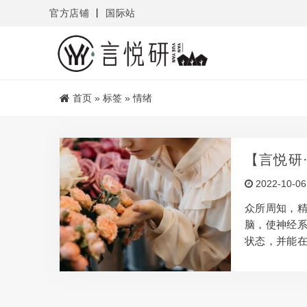
官方店铺
丨
国际站
首页
»
标签
»
情绪
【言悦研
影响原理
2022-10-06
众所周知，
脑，使神经
状态，并能在
统其实是分
为、思考和
和躯体神经组
律神经它可