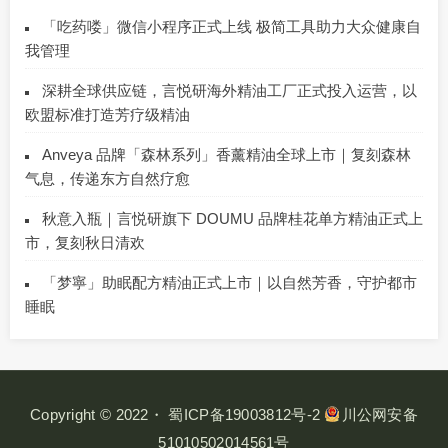
「吃药喽」微信小程序正式上线 极简工具助力大众健康自
我管理
深耕全球供应链，言悦研海外精油工厂正式投入运营，以
欧盟标准打造芳疗级精油
Anveya 品牌「森林系列」香薰精油全球上市｜复刻森林
气息，传递东方自然疗愈
秋意入瓶｜言悦研旗下 DOUMU 品牌桂花单方精油正式上
市，复刻秋日清欢
「梦寧」助眠配方精油正式上市｜以自然芳香，守护都市
睡眠
Copyright © 2022・
蜀ICP备19003812号-2
川公网安备
51010502014561号